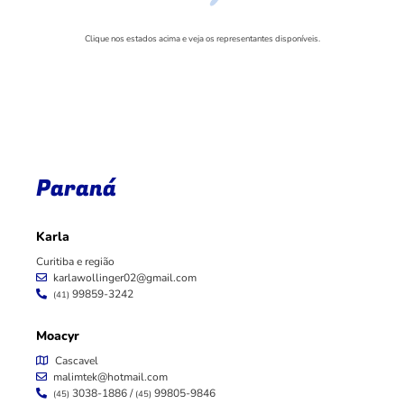
Clique nos estados acima e veja os representantes disponíveis.
Paraná
Karla
Curitiba e região
karlawollinger02@gmail.com
99859-3242
(41)
(41)
(41)
(41)
(41)
(41)
(41)
(41)
(41)
(41)
(41)
(41)
(41)
(41)
(41)
(41)
(41)
(41)
(41)
(41)
(41)
(41)
(41)
(41)
(41)
(41)
(41)
(41)
(41)
(41)
(41)
(41)
(41)
(41)
(41)
(41)
(41)
(41)
(41)
Moacyr
Cascavel
malimtek@hotmail.com
3038-1886 /
99805-9846
(45)
(45)