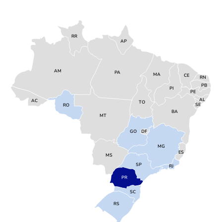
RR
AP
AM
PA
MA
CE
RN
PB
PI
PE
AL
AC
TO
SE
RO
BA
MT
GO
DF
MG
ES
MS
SP
RJ
PR
SC
RS