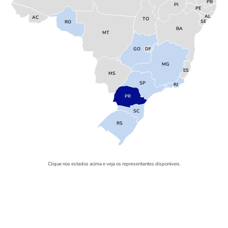
PB
PI
PE
AL
AC
TO
SE
RO
BA
MT
GO
DF
MG
ES
MS
SP
RJ
PR
SC
RS
Clique nos estados acima e veja os representantes disponíveis.