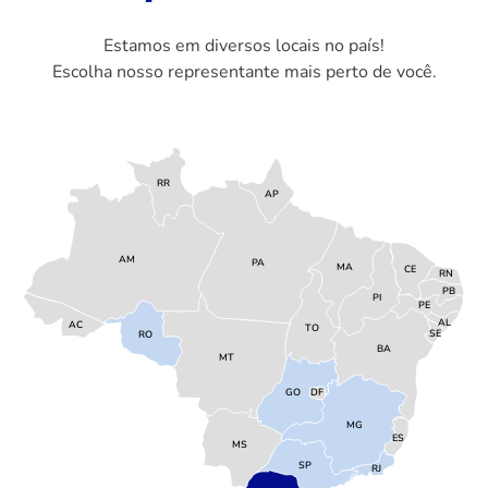
Estamos em diversos locais no país!
Escolha nosso representante mais perto de você.
RR
AP
AM
PA
MA
CE
RN
PB
PI
PE
AL
AC
TO
SE
RO
BA
MT
GO
DF
MG
ES
MS
SP
RJ