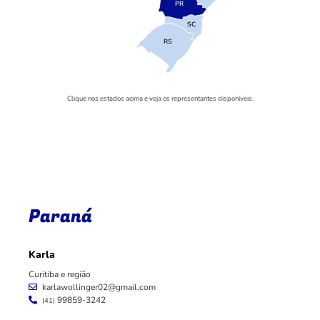
PR
SC
RS
Clique nos estados acima e veja os representantes disponíveis.
Paraná
Karla
Curitiba e região
karlawollinger02@gmail.com
99859-3242
(41)