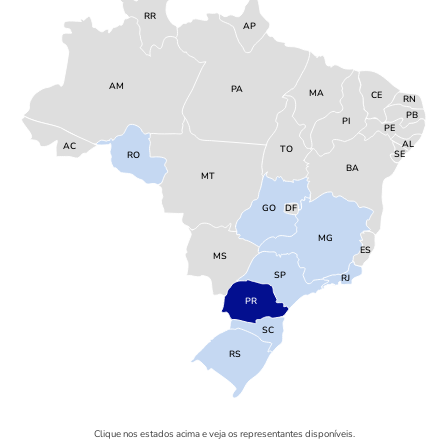
RR
AP
AM
PA
MA
CE
RN
PB
PI
PE
AL
AC
TO
SE
RO
BA
MT
GO
DF
MG
ES
MS
SP
RJ
PR
SC
RS
Clique nos estados acima e veja os representantes disponíveis.