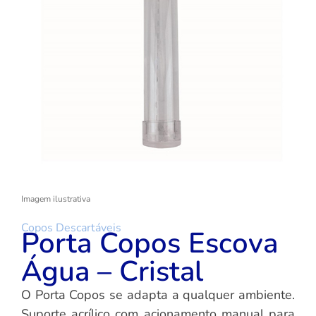
Imagem ilustrativa
Copos Descartáveis
Porta Copos Escova
Água – Cristal
O Porta Copos se adapta a qualquer ambiente.
Suporte acrílico com acionamento manual para