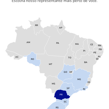
Escolha nosso representante mais perto de você.
RR
AP
AM
PA
MA
CE
RN
PB
PI
PE
AL
AC
TO
SE
RO
BA
MT
GO
DF
MG
ES
MS
SP
RJ
PR
SC
RS