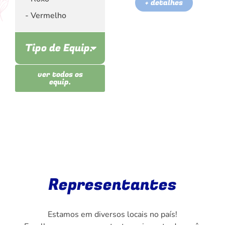
+ detalhes
Vermelho
Tipo de Equip.
Copos
ver todos os
equip.
Descartáveis
Guardanapos
Lixeiras
Mictório
Papel Higiênico
Papel Toalha
Representantes
Reservatório
Saboneteiras
Estamos em diversos locais no país!
Saco Plástico